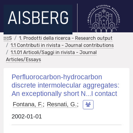
IRIS
1. Prodotti della ricerca - Research output
1.1 Contributi in rivista - Journal contributions
1.1.01 Articoli/Saggi in rivista - Journal
Articles/Essays
Perfluorocarbon-hydrocarbon
discrete intermolecular aggregates:
An exceptionally short N...I contact
Fontana, F.
;
Resnati, G.
;
2002-01-01