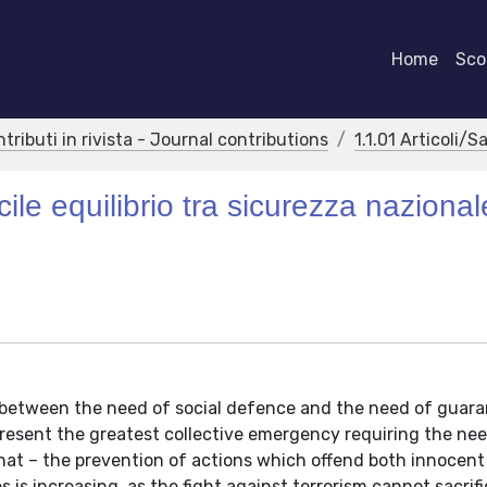
Home
Scor
ntributi in rivista - Journal contributions
1.1.01 Articoli/S
ficile equilibrio tra sicurezza nazional
n between the need of social defence and the need of guara
present the greatest collective emergency requiring the nee
that – the prevention of actions which offend both innocent
is increasing, as the fight against terrorism cannot sacrifi