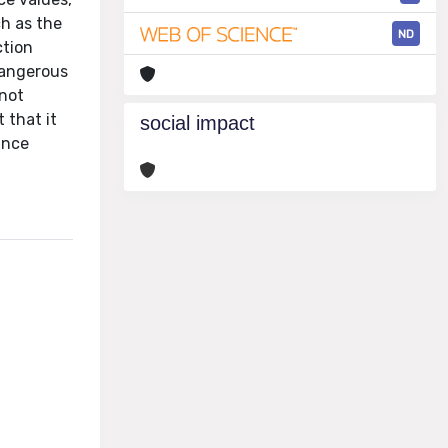
ch as the
ND
ction
Dangerous
 not
 that it
social impact
ance