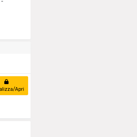
 -
alizza/Apri