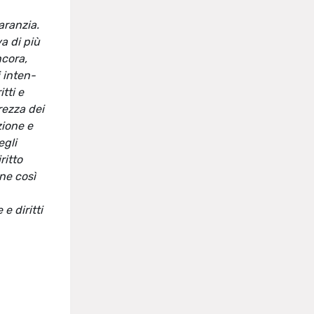
aranzia.
a di più
ncora,
i inten-
tti e
rezza dei
zione e
egli
ritto
ne così
e diritti