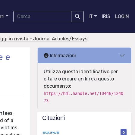
ri
IT
IRIS
LOGIN
aggi in rivista - Journal Articles/Essays
e e
Informazioni
Utilizza questo identificativo per
citare o creare un link a questo
documento:
https://hdl.handle.net/10446/1240
73
ntees.
Citazioni
d of a
 victims
0
ce values,