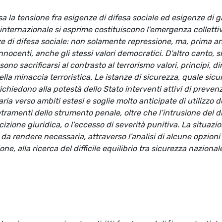
sa la tensione fra esigenze di difesa sociale ed esigenze di g
internazionale si esprime costituiscono l’emergenza collettiv
enze di difesa sociale: non solamente repressione, ma, prima a
nocenti, anche gli stessi valori democratici. D’altro canto, s
o sacrificarsi al contrasto al terrorismo valori, principi, diri
ella minaccia terroristica. Le istanze di sicurezza, quale sicu
richiedono alla potestà dello Stato interventi attivi di preven
ia verso ambiti estesi e soglie molto anticipate di utilizzo d
etramenti dello strumento penale, oltre che l’intrusione del di
zione giuridica, o l’eccesso di severità punitiva. La situazio
a rendere necessaria, attraverso l’analisi di alcune opzioni
ne, alla ricerca del difficile equilibrio tra sicurezza nazionale 