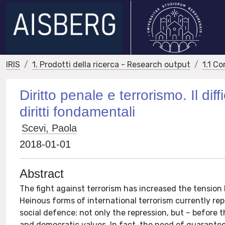
IRIS
1. Prodotti della ricerca - Research output
1.1 Co
Diritto penale e terrorismo. Il dif
diritti fondamentali
Scevi, Paola
2018-01-01
Abstract
The fight against terrorism has increased the tensio
Heinous forms of international terrorism currently re
social defence: not only the repression, but – before 
and democratic values. In fact, the need of guarantees 