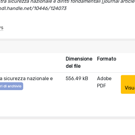
io tra sicurezza nazionale e diritti fondamentali [journal article
//hdl.handle.net/10446/124073
ys
Dimensione
Formato
del file
 tra sicurezza nazionale e
556.49 kB
Adobe
PDF
i di archivio
Visu