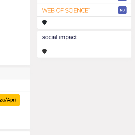
ND
social impact
za/Apri