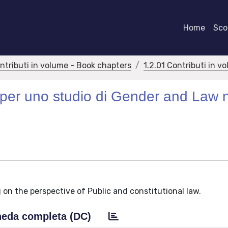
Home
Scor
ontributi in volume - Book chapters
1.2.01 Contributi in v
i per uno studio di Gender and Law n
 on the perspective of Public and constitutional law.
eda completa (DC)