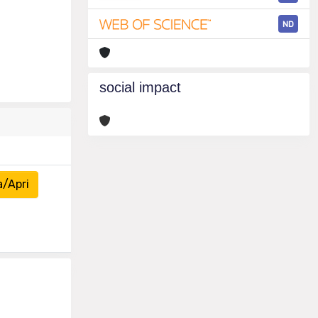
ND
social impact
a/Apri