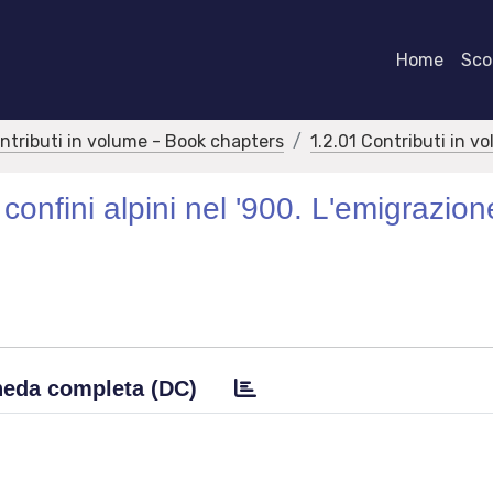
Home
Scor
ontributi in volume - Book chapters
1.2.01 Contributi in v
confini alpini nel '900. L'emigrazion
eda completa (DC)