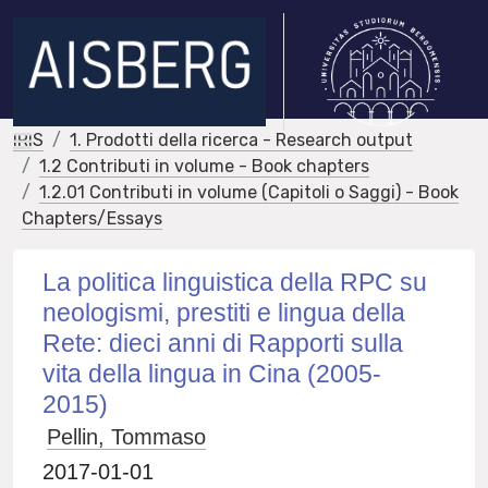
IRIS
1. Prodotti della ricerca - Research output
1.2 Contributi in volume - Book chapters
1.2.01 Contributi in volume (Capitoli o Saggi) - Book
Chapters/Essays
La politica linguistica della RPC su
neologismi, prestiti e lingua della
Rete: dieci anni di Rapporti sulla
vita della lingua in Cina (2005-
2015)
Pellin, Tommaso
2017-01-01