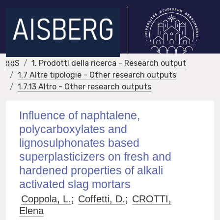
IRIS
1. Prodotti della ricerca - Research output
1.7 Altre tipologie - Other research outputs
1.7.13 Altro - Other research outputs
Influence of naphtalene,
polycarboxylates and
lignosulphonates based
superplasticizers on fresh and
hardened properties of alkali
activated slag mortars
Coppola, L.
;
Coffetti, D.
;
CROTTI,
Elena