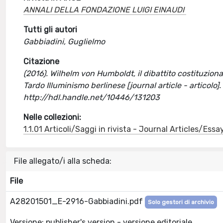
ANNALI DELLA FONDAZIONE LUIGI EINAUDI
Tutti gli autori
Gabbiadini, Guglielmo
Citazione
(2016). Wilhelm von Humboldt, il dibattito costituzionale
Tardo Illuminismo berlinese [journal article - artico
http://hdl.handle.net/10446/131203
Nelle collezioni:
1.1.01 Articoli/Saggi in rivista - Journal Articles/Essa
File allegato/i alla scheda:
File
A28201501_E-2916-Gabbiadini.pdf
Solo gestori di archivio
Versione: publisher's version - versione editoriale