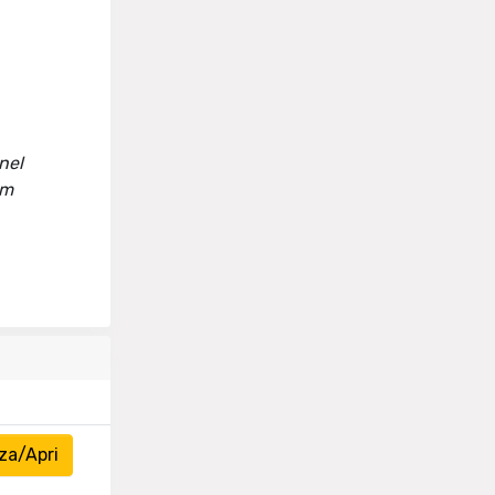
 nel
om
za/Apri