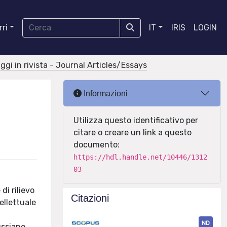
ri
IT
IRIS
LOGIN
aggi in rivista - Journal Articles/Essays
Informazioni
e
Utilizza questo identificativo per
citare o creare un link a questo
documento:
https://hdl.handle.net/10446/1312
03
di rilievo
Citazioni
ellettuale
ND
ussiano.