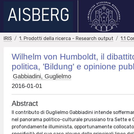
IRIS
1. Prodotti della ricerca - Research output
1.1 Co
Wilhelm von Humboldt, il dibattito 
politica, 'Bildung' e opinione pu
Gabbiadini, Guglielmo
2016-01-01
Abstract
Il contributo di Guglielmo Gabbiadini intende soffermars
nel panorama politico-culturale prussiano tra Sette e O
profondamente illuminista, opportunamente collocato n
specificità del suo caso alcune delle principali linee d