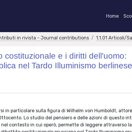
Home
Scor
ntributi in rivista - Journal contributions
1.1.01 Articoli/S
costituzionale e i diritti dell'uomo:
bblica nel Tardo Illuminismo berlines
i in particolare sulla figura di Wilhelm von Humboldt, attore 
ttocento. Lo studio del pensiero e delle azioni di questo int
el contesto in cui operò, permette di leggere attraverso la
el dibattito costituzionale prussiano nel Tardo Illuminismo pr