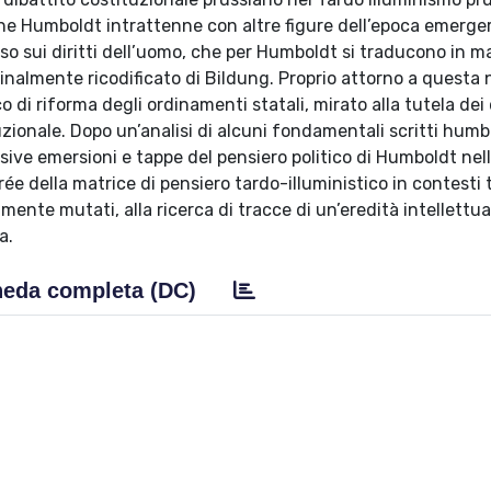
 che Humboldt intrattenne con altre figure dell’epoca emerge
rso sui diritti dell’uomo, che per Humboldt si traducono in m
ginalmente ricodificato di Bildung. Proprio attorno a questa
co di riforma degli ordinamenti statali, mirato alla tutela dei d
tuzionale. Dopo un’analisi di alcuni fondamentali scritti humb
ssive emersioni e tappe del pensiero politico di Humboldt nel
rée della matrice di pensiero tardo-illuministico in contesti
lmente mutati, alla ricerca di tracce di un’eredità intellettu
a.
eda completa (DC)