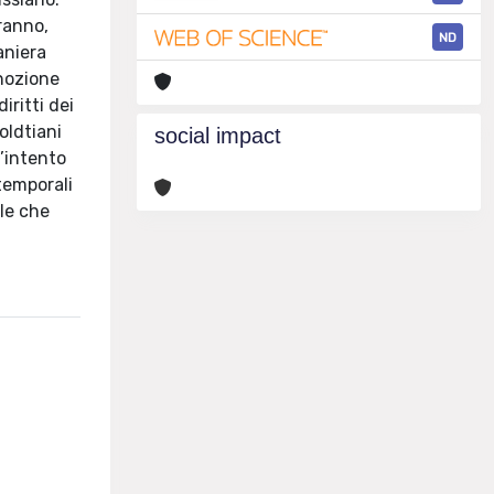
ranno,
ND
aniera
 nozione
iritti dei
oldtiani
social impact
l’intento
 temporali
ale che