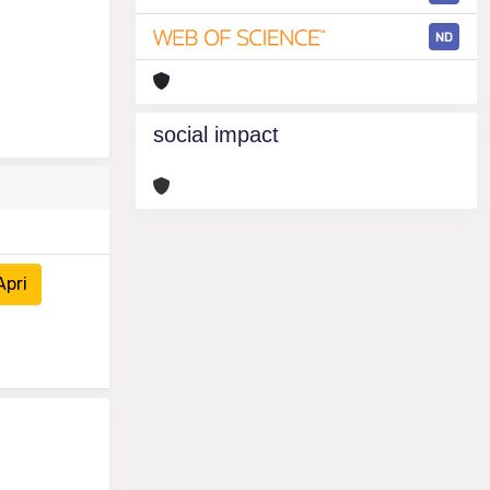
ND
social impact
Apri