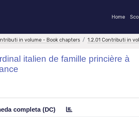
Home
Scor
ontributi in volume - Book chapters
1.2.01 Contributi in v
inal italien de famille princière à
sance
eda completa (DC)