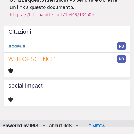
Utilizza questo identificativo per citare o creare
un link a questo documento:
https://hdl.handle.net/10446/134509
Citazioni
ND
ND
social impact
Powered by
IRIS
-
about IRIS
-
Utilizzo dei cookie
-
Privacy
Copyright © 2026