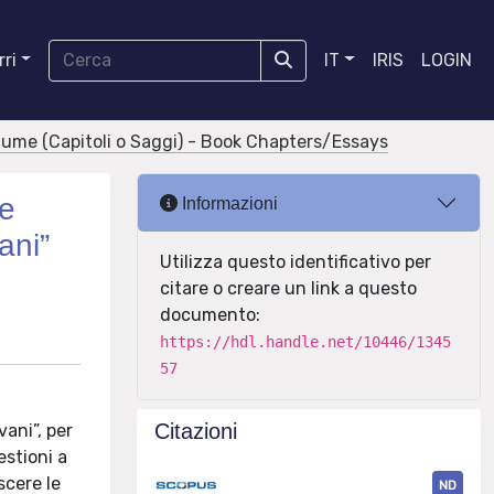
ri
IT
IRIS
LOGIN
olume (Capitoli o Saggi) - Book Chapters/Essays
le
Informazioni
ani”
Utilizza questo identificativo per
citare o creare un link a questo
documento:
https://hdl.handle.net/10446/1345
57
Citazioni
vani”, per
estioni a
scere le
ND