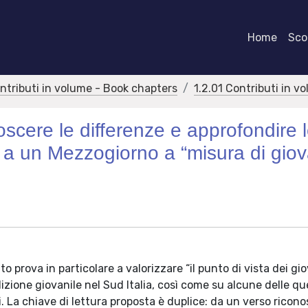
Home
Scor
ontributi in volume - Book chapters
1.2.01 Contributi in v
noscere le differenze e approfondire 
e a un Mezzogiorno a “misura di giov
 prova in particolare a valorizzare “il punto di vista dei gio
izione giovanile nel Sud Italia, così come su alcune delle qu
 La chiave di lettura proposta è duplice: da un verso ricono