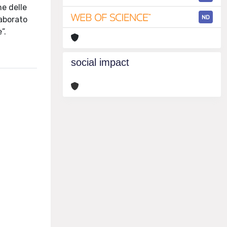
ne delle
ND
laborato
”.
social impact