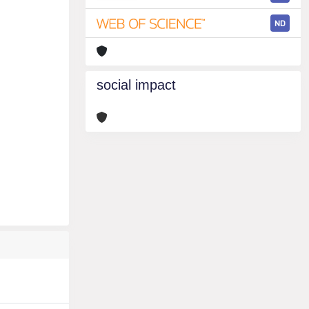
ND
social impact