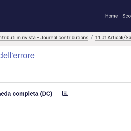
Home
Scor
ntributi in rivista - Journal contributions
1.1.01 Articoli/S
dell'errore
eda completa (DC)