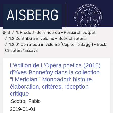
IRIS
1. Prodotti della ricerca - Research output
1.2 Contributi in volume - Book chapters
1.2.01 Contributi in volume (Capitoli o Saggi) - Book
Chapters/Essays
L'édition de L'Opera poetica (2010)
d'Yves Bonnefoy dans la collection
"I Meridiani" Mondadori: histoire,
élaboration, critères, réception
critique
Scotto, Fabio
2019-01-01