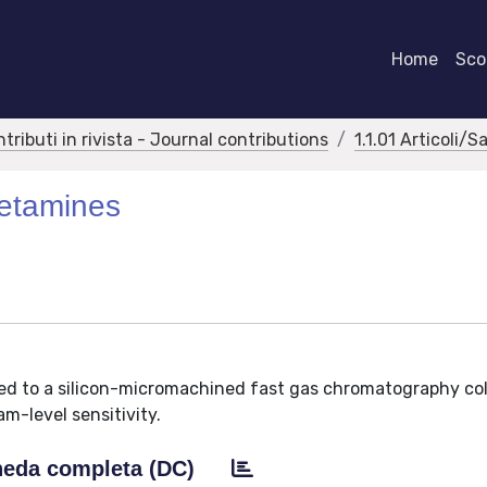
Home
Scor
ntributi in rivista - Journal contributions
1.1.01 Articoli/S
hetamines
ched to a silicon-micromachined fast gas chromatography c
m-level sensitivity.
eda completa (DC)