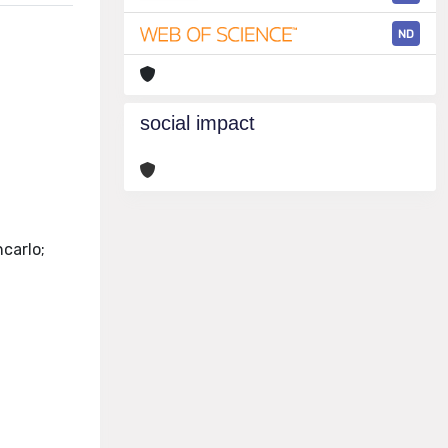
ND
social impact
ncarlo;