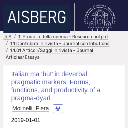
IRIS
1. Prodotti della ricerca - Research output
1.1 Contributi in rivista - Journal contributions
1.1.01 Articoli/Saggi in rivista - Journal
Articles/Essays
Italian ma ‘but’ in deverbal
pragmatic markers: Forms,
functions, and productivity of a
pragma-dyad
Molinelli, Piera
2019-01-01