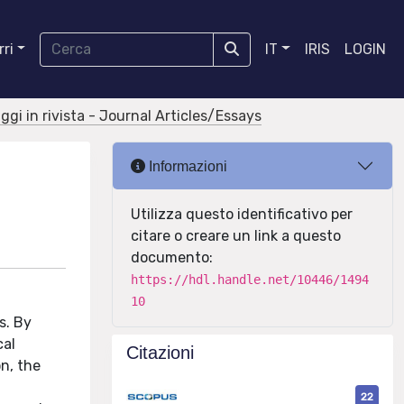
ri
IT
IRIS
LOGIN
aggi in rivista - Journal Articles/Essays
Informazioni
Utilizza questo identificativo per
citare o creare un link a questo
documento:
https://hdl.handle.net/10446/1494
10
s. By
cal
Citazioni
on, the
22