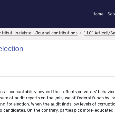
Home
Scor
ntributi in rivista - Journal contributions
1.1.01 Articoli/S
election
toral accountability beyond their effects on voters’ behavior
sure of audit reports on the (mis)use of federal funds by lo
d for election. When the audit finds low levels of corrupti
d candidates. On the contrary, parties pick more-educated