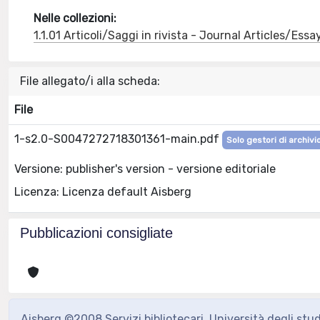
Nelle collezioni:
1.1.01 Articoli/Saggi in rivista - Journal Articles/Essa
File allegato/i alla scheda:
File
1-s2.0-S0047272718301361-main.pdf
Solo gestori di archivi
Versione: publisher's version - versione editoriale
Licenza: Licenza default Aisberg
Pubblicazioni consigliate
Aisberg ©2008 Servizi bibliotecari, Università degli stu