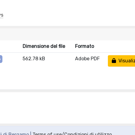
ys
Dimensione del file
Formato
562.78 kB
Adobe PDF
o
Visuali
di di Bergamo |
Terms of use/Condizioni di utilizzo