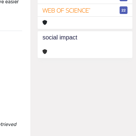
ve easier
22
social impact
etrieved