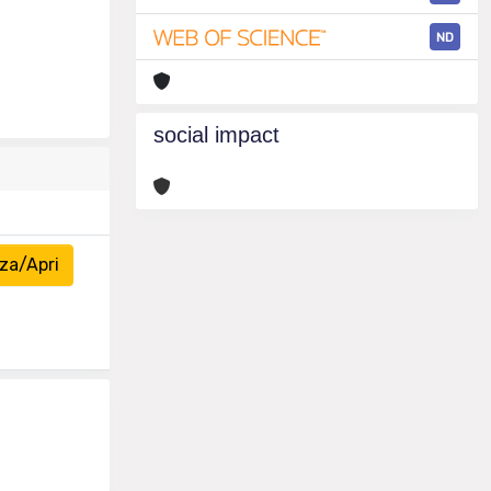
ND
social impact
za/Apri