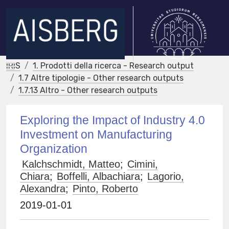
IRIS
1. Prodotti della ricerca - Research output
1.7 Altre tipologie - Other research outputs
1.7.13 Altro - Other research outputs
Exploring the Impact of Industry 4.0
Investment on Manufacturing
Organization
Kalchschmidt, Matteo
;
Cimini,
Chiara
;
Boffelli, Albachiara
;
Lagorio,
Alexandra
;
Pinto, Roberto
2019-01-01