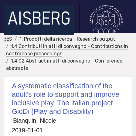
IRIS
1. Prodotti della ricerca - Research output
1.4 Contributi in atti di convegno - Contributions in
conference proceedings
1.4.02 Abstract in atti di convegno - Conference
abstracts
A systematic classification of the
adult's role to support and improve
inclusive play. The Italian project
GioDi (Play and Disability)
Bianquin, Nicole
2019-01-01