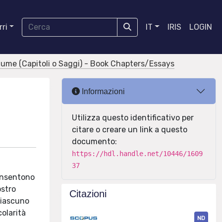
ri
IT
IRIS
LOGIN
olume (Capitoli o Saggi) - Book Chapters/Essays
Informazioni
Utilizza questo identificativo per
citare o creare un link a questo
documento:
https://hdl.handle.net/10446/1609
37
consentono
ostro
Citazioni
 ciascuno
colarità
ND