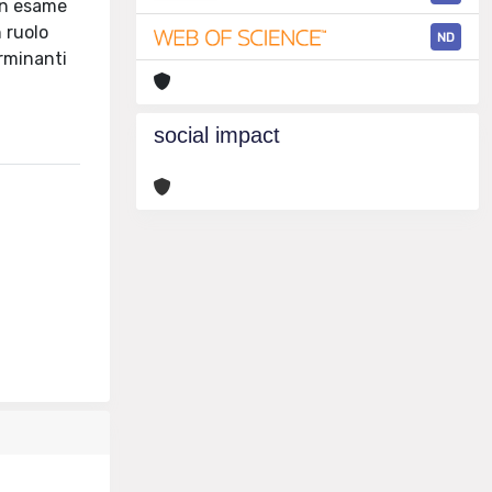
 in esame
 ruolo
ND
rminanti
social impact