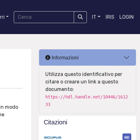
ri
IT
IRIS
LOGIN
Informazioni
Utilizza questo identificativo per
citare o creare un link a questo
documento:
https://hdl.handle.net/10446/1612
33
à in modo
ne
Citazioni
ND