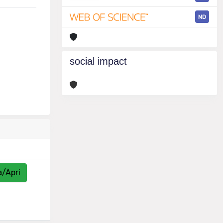
ND
social impact
a/Apri