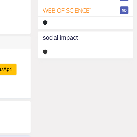
ND
social impact
a/Apri