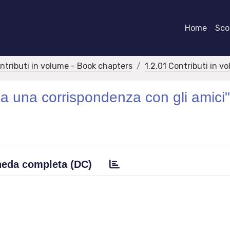
Home
Scor
ontributi in volume - Book chapters
1.2.01 Contributi in v
 da una corrispondenza con gli amici
eda completa (DC)