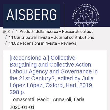
IRIS
1. Prodotti della ricerca - Research output
1.1 Contributi in rivista - Journal contributions
1.1.02 Recensioni in rivista - Reviews
[Recensione a:] Collective
Bargaining and Collective Action.
Labour Agency and Governance in
the 21st Century?, edited by Julia
López López, Oxford, Hart, 2019,
298 p.
Tomassetti, Paolo
;
Armaroli, Ilaria
2020-01-01