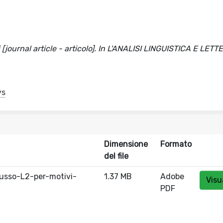
 [journal article - articolo]. In L'ANALISI LINGUISTICA E LETT
ys
Dimensione
Formato
del file
sso-L2-per-motivi-
1.37 MB
Adobe
Visu
PDF