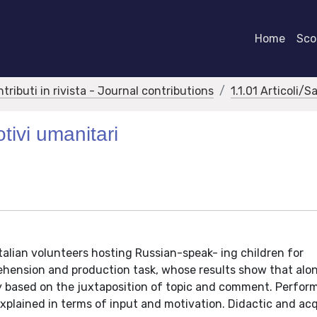
Home
Scor
ntributi in rivista - Journal contributions
1.1.01 Articoli/S
tivi umanitari
talian volunteers hosting Russian-speak- ing children for
ehension and production task, whose results show that alo
ly based on the juxtaposition of topic and comment. Perfor
xplained in terms of input and motivation. Didactic and acq