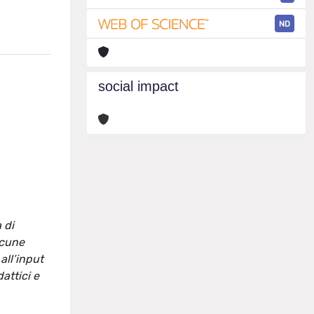
ND
social impact
 di
lcune
all’input
attici e