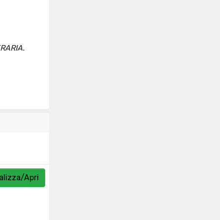
ERARIA.
alizza/Apri