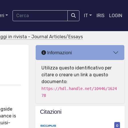
ri
IT
IRIS
LOGIN
aggi in rivista - Journal Articles/Essays
Informazioni
Utilizza questo identificativo per
citare o creare un link a questo
documento:
https://hdl.handle.net/10446/1624
78
ngside
Citazioni
mance is
uisi-
0