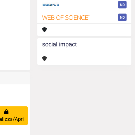
ND
ND
social impact
alizza/Apri