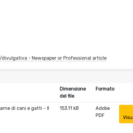
e/divulgativa - Newspaper or Professional article
Dimensione
Formato
del file
rne di cani e gatti - Il
153.11 kB
Adobe
PDF
Visu