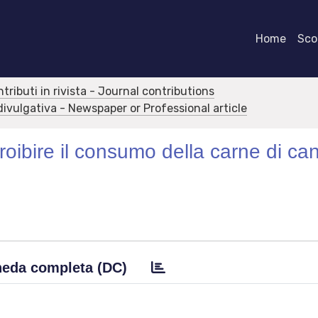
Home
Scor
ntributi in rivista - Journal contributions
/divulgativa - Newspaper or Professional article
roibire il consumo della carne di can
eda completa (DC)