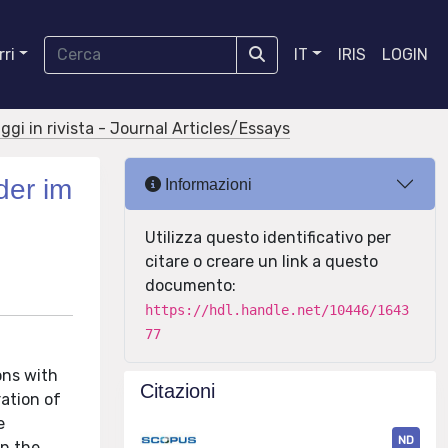
ri
IT
IRIS
LOGIN
aggi in rivista - Journal Articles/Essays
der im
Informazioni
Utilizza questo identificativo per
citare o creare un link a questo
documento:
https://hdl.handle.net/10446/1643
77
ons with
Citazioni
ration of
e
ND
In the