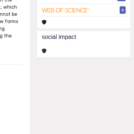
t, which
0
annot be
new forms
ing
ng the
social impact