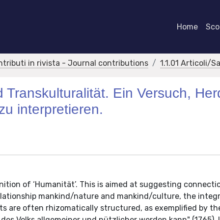
Home
Scor
ntributi in rivista - Journal contributions
1.1.01 Articoli/S
 Transkulturalität. Ein Versuch, Her
zu interpretieren.
finition of ‘Humanität’. This is aimed at suggesting connecti
 relationship mankind/nature and mankind/culture, the integ
 are often rhizomatically structured, as exemplified by th
 des Volks allgemeiner und nützlicher werden kann" (1765). 