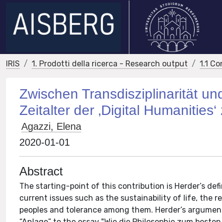
IRIS
1. Prodotti della ricerca - Research output
1.1 Co
Zwischen Transdisziplinarität und
Zeitalter der ‚Digital Humanities‘ 
Agazzi, Elena
2020-01-01
Abstract
The starting-point of this contribution is Herder’s de
current issues such as the sustainability of life, the
peoples and tolerance among them. Herder’s arguments
“Anlage” to the essay "Wie die Philosophie zum besten