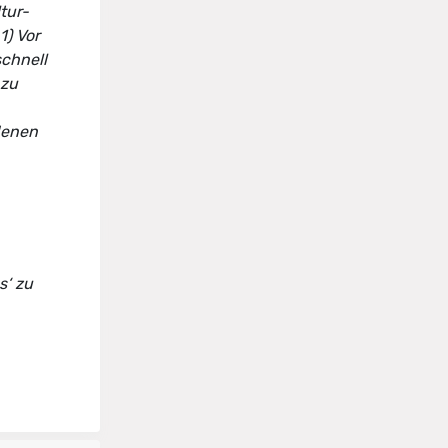
tur-
1) Vor
schnell
 zu
denen
s‘ zu