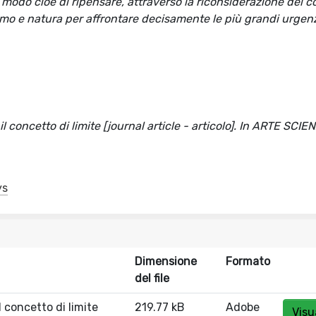
do cioè di ripensare, attraverso la riconsiderazione del c
 uomo e natura per affrontare decisamente le più grandi urgen
 concetto di limite [journal article - articolo]. In ARTE SCIE
ys
Dimensione
Formato
del file
l concetto di limite
219.77 kB
Adobe
Visu