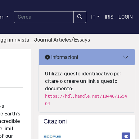
ri
IT
IRIS
LOGIN
aggi in rivista - Journal Articles/Essays
Informazioni
Utilizza questo identificativo per
citare o creare un link a questo
documento:
https://hdl.handle.net/10446/1654
04
 a
e Earth’s
Citazioni
ncredible
 limit
of our
ND