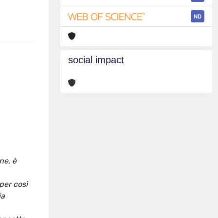
ND
social impact
ne, è
per così
ia