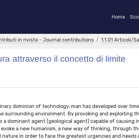
Home
Scor
ntributi in rivista - Journal contributions
1.1.01 Articoli/S
a attraverso il concetto di limite
inary dominion of technology, man has developed over time
 the surrounding environment. By provoking and exploiting th
o a dominant agent (geological agent) capable of causing i
 evoke a new humanism, a new way of thinking, through the
 nature in order to face the greatest urgencies and needs 