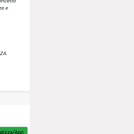
oncetto
ze e
NZA.
alizza/Apri