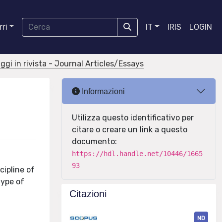
ri
IT
IRIS
LOGIN
aggi in rivista - Journal Articles/Essays
Informazioni
Utilizza questo identificativo per
citare o creare un link a questo
documento:
https://hdl.handle.net/10446/1665
93
cipline of
type of
Citazioni
ND