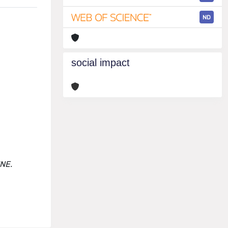
ND
social impact
INE.