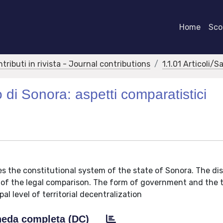
Home
Scor
ntributi in rivista - Journal contributions
1.1.01 Articoli/S
to di Sonora: aspetti comparatistici
s the constitutional system of the state of Sonora. The dis
n of the legal comparison. The form of government and the 
al level of territorial decentralization
eda completa (DC)