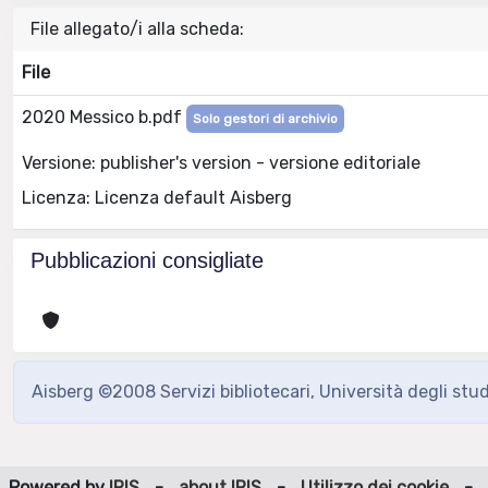
File allegato/i alla scheda:
File
2020 Messico b.pdf
Solo gestori di archivio
Versione: publisher's version - versione editoriale
Licenza: Licenza default Aisberg
Pubblicazioni consigliate
Aisberg ©2008 Servizi bibliotecari, Università degli stu
Powered by
IRIS
-
about IRIS
-
Utilizzo dei cookie
-