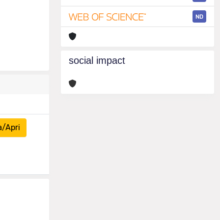
ND
social impact
a/Apri