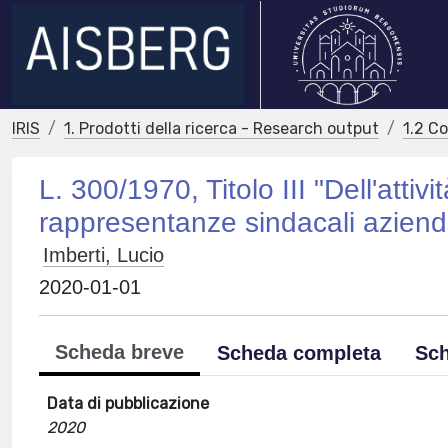
IRIS
1. Prodotti della ricerca - Research output
1.2 C
L. 300/1970, Titolo III "Dell'attivi
rappresentanze sindacali aziend
Imberti, Lucio
2020-01-01
Scheda breve
Scheda completa
Sch
Data di pubblicazione
2020