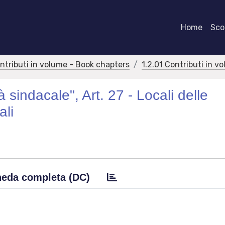
Home
Scor
ontributi in volume - Book chapters
1.2.01 Contributi in v
tà sindacale", Art. 27 - Locali delle
ali
eda completa (DC)