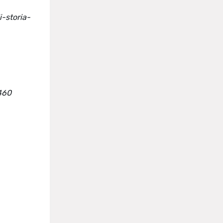
i-storia-
8460