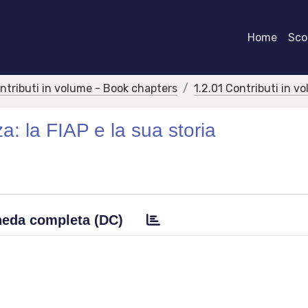
Home
Scor
ontributi in volume - Book chapters
1.2.01 Contributi in v
: la FIAP e la sua storia
eda completa (DC)