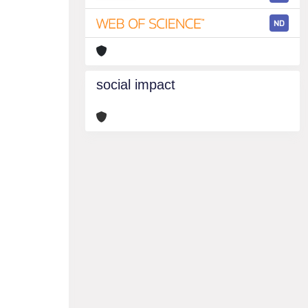
ND
social impact