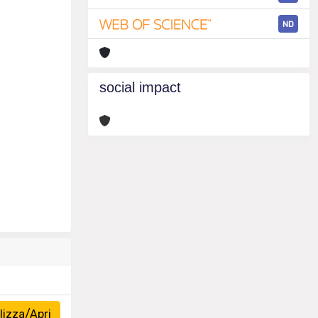
ND
social impact
izza/Apri