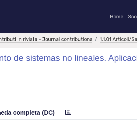
Home
Scor
ntributi in rivista - Journal contributions
1.1.01 Articoli/S
nto de sistemas no lineales. Aplicac
eda completa (DC)