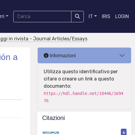
ri
IT
IRIS
LOGIN
aggi in rivista - Journal Articles/Essays
ión a
Informazioni
Utilizza questo identificativo per
citare o creare un link a questo
documento:
https://hdl.handle.net/10446/1694
76
Citazioni
6