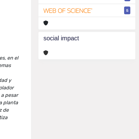
5
social impact
s, en el
temas
idad y
olador
 a pesar
a planta
z de
tiza