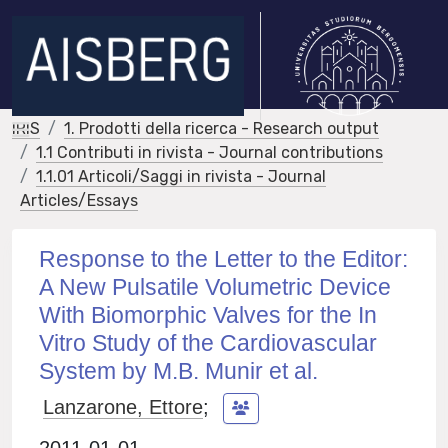
IRIS
1. Prodotti della ricerca - Research output
1.1 Contributi in rivista - Journal contributions
1.1.01 Articoli/Saggi in rivista - Journal
Articles/Essays
Response to the Letter to the Editor:
A New Pulsatile Volumetric Device
With Biomorphic Valves for the In
Vitro Study of the Cardiovascular
System by M.B. Munir et al.
Lanzarone, Ettore
;