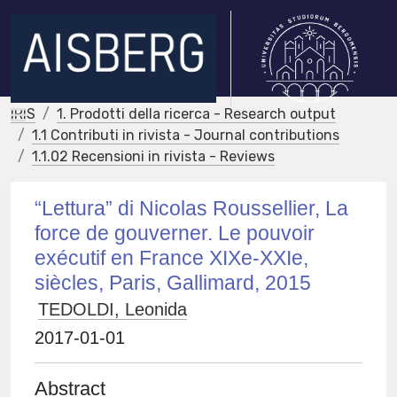
IRIS
1. Prodotti della ricerca - Research output
1.1 Contributi in rivista - Journal contributions
1.1.02 Recensioni in rivista - Reviews
“Lettura” di Nicolas Roussellier, La
force de gouverner. Le pouvoir
exécutif en France XIXe-XXIe,
siècles, Paris, Gallimard, 2015
TEDOLDI, Leonida
2017-01-01
Abstract