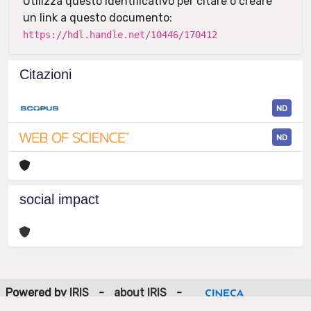
Utilizza questo identificativo per citare o creare
un link a questo documento:
https://hdl.handle.net/10446/170412
Citazioni
ND
ND
social impact
Powered by
IRIS
-
about IRIS
-
Utilizzo dei cookie
-
Privacy
Copyright © 2026