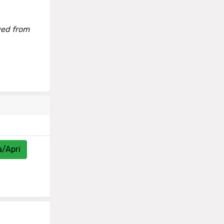
eved from
a/Apri