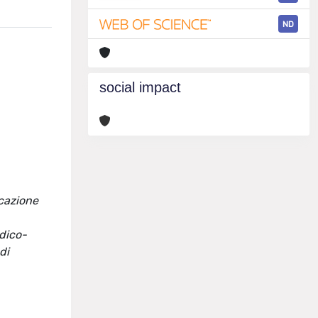
ND
social impact
icazione
edico-
di