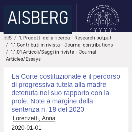
IRIS
1. Prodotti della ricerca - Research output
1.1 Contributi in rivista - Journal contributions
1.1.01 Articoli/Saggi in rivista - Journal
Articles/Essays
La Corte costituzionale e il percorso
di progressiva tutela alla madre
detenuta nel suo rapporto con la
prole. Note a margine della
sentenza n. 18 del 2020
Lorenzetti, Anna
2020-01-01