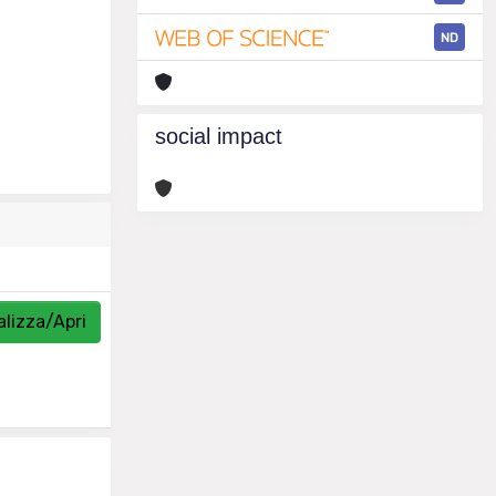
ND
social impact
alizza/Apri