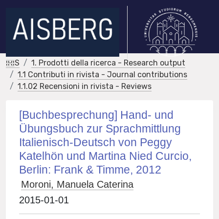
IRIS
1. Prodotti della ricerca - Research output
1.1 Contributi in rivista - Journal contributions
1.1.02 Recensioni in rivista - Reviews
[Buchbesprechung] Hand- und
Übungsbuch zur Sprachmittlung
Italienisch-Deutsch von Peggy
Katelhön und Martina Nied Curcio,
Berlin: Frank & Timme, 2012
Moroni, Manuela Caterina
2015-01-01