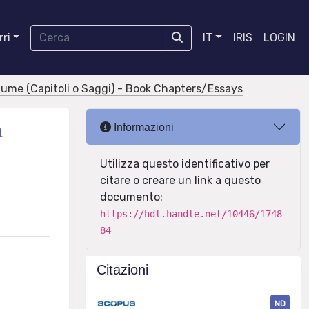
ri
IT
IRIS
LOGIN
olume (Capitoli o Saggi) - Book Chapters/Essays
a
Informazioni
Utilizza questo identificativo per
citare o creare un link a questo
documento:
https://hdl.handle.net/10446/1748
84
Citazioni
ND