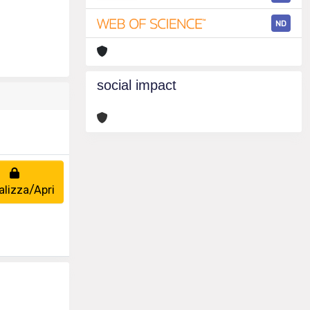
ND
social impact
alizza/Apri