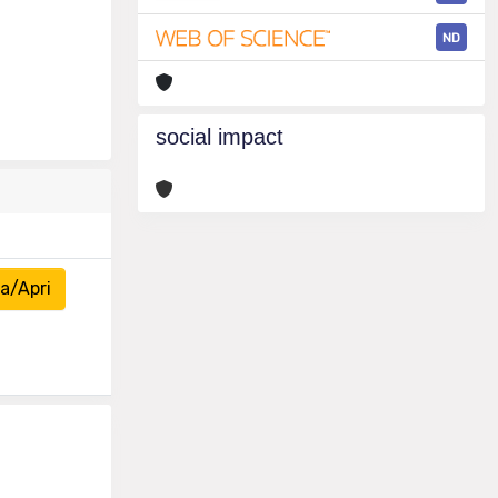
ND
social impact
a/Apri