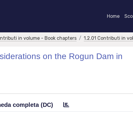
Home
Scor
ontributi in volume - Book chapters
1.2.01 Contributi in v
siderations on the Rogun Dam in
eda completa (DC)