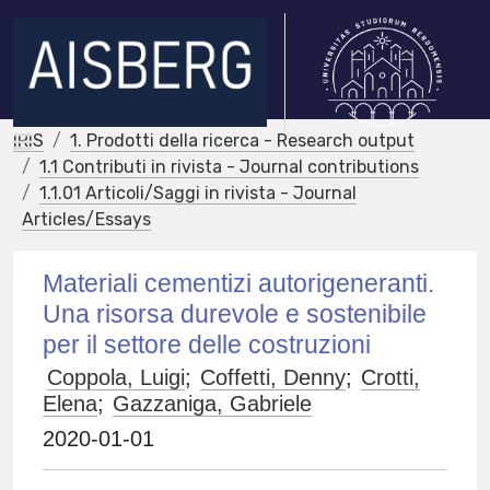
IRIS
1. Prodotti della ricerca - Research output
1.1 Contributi in rivista - Journal contributions
1.1.01 Articoli/Saggi in rivista - Journal
Articles/Essays
Materiali cementizi autorigeneranti.
Una risorsa durevole e sostenibile
per il settore delle costruzioni
Coppola, Luigi
;
Coffetti, Denny
;
Crotti,
Elena
;
Gazzaniga, Gabriele
2020-01-01