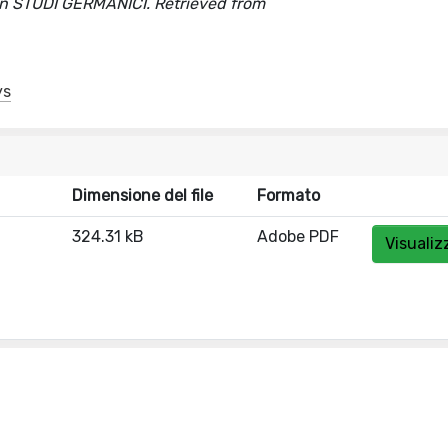
]. In STUDI GERMANICI. Retrieved from
ys
Dimensione del file
Formato
324.31 kB
Adobe PDF
Visualiz