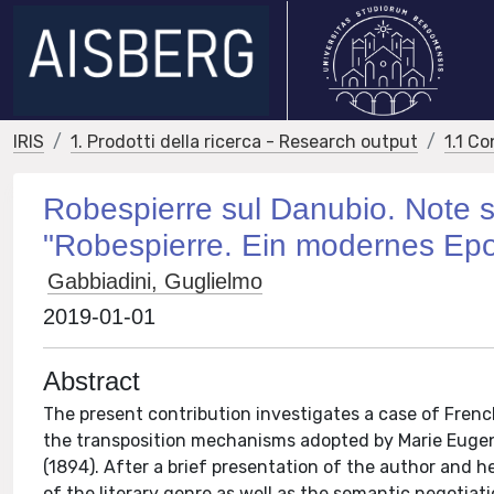
IRIS
1. Prodotti della ricerca - Research output
1.1 Co
Robespierre sul Danubio. Note sul
"Robespierre. Ein modernes Epo
Gabbiadini, Guglielmo
2019-01-01
Abstract
The present contribution investigates a case of Frenc
the transposition mechanisms adopted by Marie Eugenie
(1894). After a brief presentation of the author and 
of the literary genre as well as the semantic negotiatio