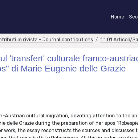
Home
Scor
ntributi in rivista - Journal contributions
1.1.01 Articoli/S
 'transfert' culturale franco-austria
s" di Marie Eugenie delle Grazie
h-Austrian cultural migration, devoting attention to the an
 delle Grazie during the preparation of her epos "Robespie
her work, the essay reconstructs the sources and discusses 
ns that gave birth to Robespierre. All this in order to retra