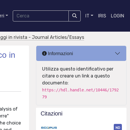
ri
IT
IRIS
LOGIN
aggi in rivista - Journal Articles/Essays
co in
Informazioni
Utilizza questo identificativo per
citare o creare un link a questo
documento:
https://hdl.handle.net/10446/1792
79
alysis of
Citazioni
rre"
the choice
ND
ce and