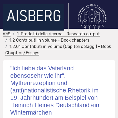
IRIS
1. Prodotti della ricerca - Research output
1.2 Contributi in volume - Book chapters
1.2.01 Contributi in volume (Capitoli o Saggi) - Book
Chapters/Essays
"Ich liebe das Vaterland
ebensosehr wie ihr".
Mythenrezeption und
(anti)nationalistische Rhetorik im
19. Jahrhundert am Beispiel von
Heinrich Heines Deutschland ein
Wintermärchen