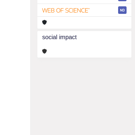
ND
social impact