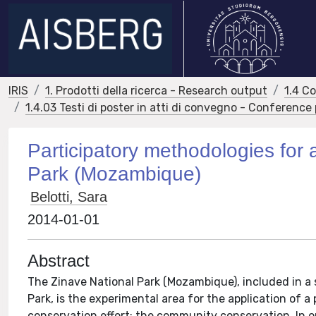
IRIS
1. Prodotti della ricerca - Research output
1.4 C
1.4.03 Testi di poster in atti di convegno - Conference
Participatory methodologies for 
Park (Mozambique)
Belotti, Sara
2014-01-01
Abstract
The Zinave National Park (Mozambique), included in a
Park, is the experimental area for the application of 
conservation effort: the community conservation. In ord