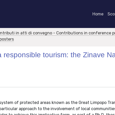
Home
Scor
ontributi in atti di convegno - Contributions in conference 
 posters
a responsible tourism: the Zinave Na
 system of protected areas known as the Great Limpopo Tra
a particular approach to the involvement of local communitie
er to achieve this implicative form, as part of a Ph.D. thesis