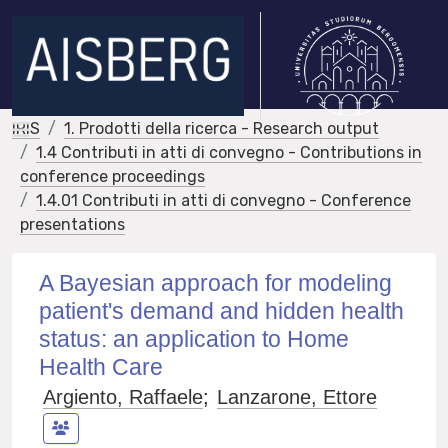
IRIS
1. Prodotti della ricerca - Research output
1.4 Contributi in atti di convegno - Contributions in
conference proceedings
1.4.01 Contributi in atti di convegno - Conference
presentations
A Bayesian approach for modeling
patient's demand and hidden health
status: an application to Home
Health Care
Argiento, Raffaele
;
Lanzarone, Ettore