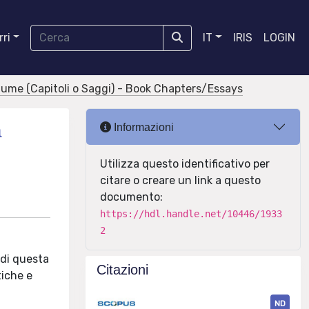
ri
IT
IRIS
LOGIN
olume (Capitoli o Saggi) - Book Chapters/Essays
a
Informazioni
Utilizza questo identificativo per
citare o creare un link a questo
documento:
https://hdl.handle.net/10446/1933
2
 di questa
Citazioni
tiche e
ND