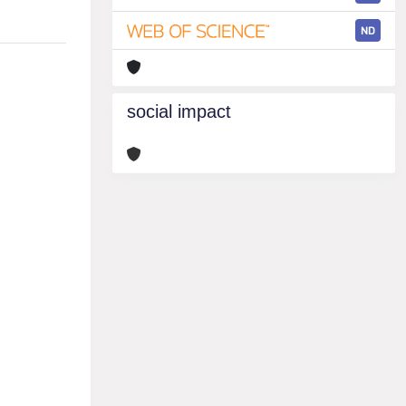
ND
social impact