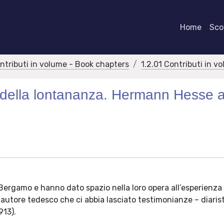
Home
Scor
ontributi in volume - Book chapters
1.2.01 Contributi in v
o della lontananza. Hermann Hesse 
 Bergamo e hanno dato spazio nella loro opera all’esperienza
 autore tedesco che ci abbia lasciato testimonianze – diaris
913).