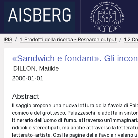
IRIS
1. Prodotti della ricerca - Research output
1.2 C
«Sandwich e fondant». Gli incont
DILLON, Matilde
2006-01-01
Abstract
Il saggio propone una nuova lettura della favola di Pala
comico e del grottesco. Palazzeschi le adotta in sinto
itinerario dell’uomo di fumo, attraverso un’immaginar
ridicoli e stereotipati, ma anche attraverso la letteratu
letterato-artista. Così le pagine della favola rivelano u