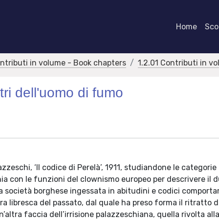
Home
Scor
ontributi in volume - Book chapters
1.2.01 Contributi in v
ri dell'uomo di fumo
zzeschi, ‘Il codice di Perelà’, 1911, studiandone le categorie
nia con le funzioni del clownismo europeo per descrivere il d
ia società borghese ingessata in abitudini e codici comport
ra libresca del passato, dal quale ha preso forma il ritratto d
n’altra faccia dell’irrisione palazzeschiana, quella rivolta al