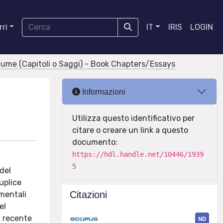
ri
IT
IRIS
LOGIN
olume (Capitoli o Saggi) - Book Chapters/Essays
Informazioni
Utilizza questo identificativo per
citare o creare un link a questo
documento:
https://hdl.handle.net/10446/1939
5
 del
uplice
Citazioni
amentali
el
la recente
ND