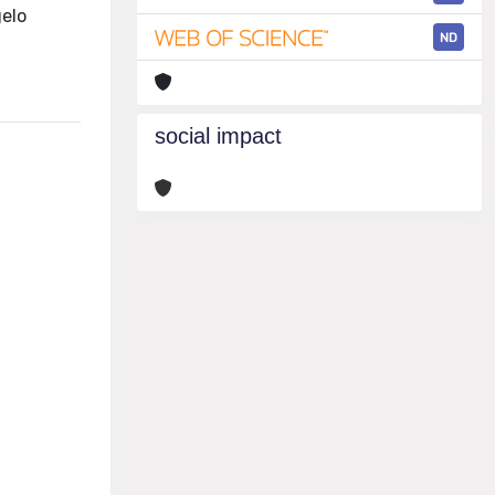
gelo
ND
social impact