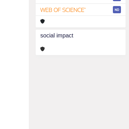
ND
social impact