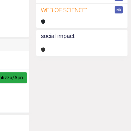
ND
social impact
alizza/Apri