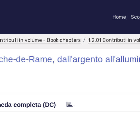
Home
Scor
ontributi in volume - Book chapters
1.2.01 Contributi in v
he-de-Rame, dall'argento all'allumi
eda completa (DC)