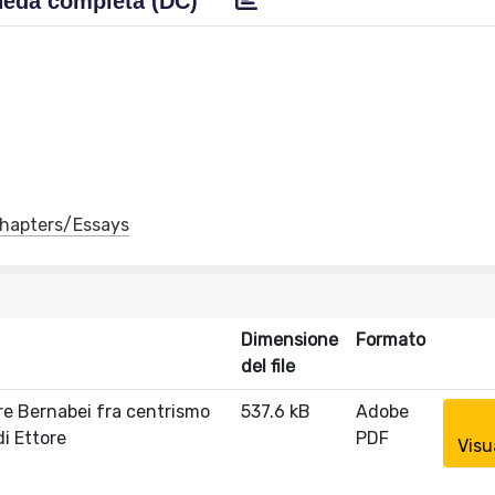
eda completa (DC)
 Chapters/Essays
Dimensione
Formato
del file
ore Bernabei fra centrismo
537.6 kB
Adobe
i Ettore
PDF
Visu