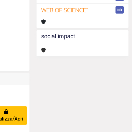
ND
social impact
alizza/Apri