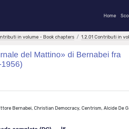
Home
Scor
ontributi in volume - Book chapters
1.2.01 Contributi in v
rnale del Mattino» di Bernabei fra
-1956)
 Ettore Bernabei, Christian Democracy, Centrism, Alcide De G