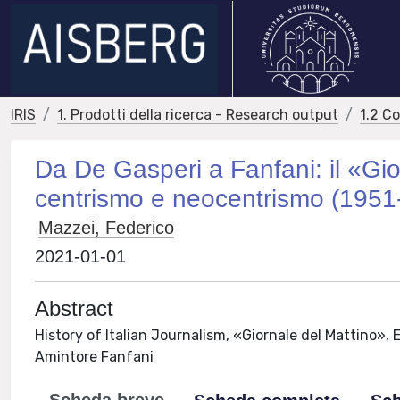
IRIS
1. Prodotti della ricerca - Research output
1.2 C
Da De Gasperi a Fanfani: il «Gio
centrismo e neocentrismo (1951
Mazzei, Federico
2021-01-01
Abstract
History of Italian Journalism, «Giornale del Mattino»,
Amintore Fanfani